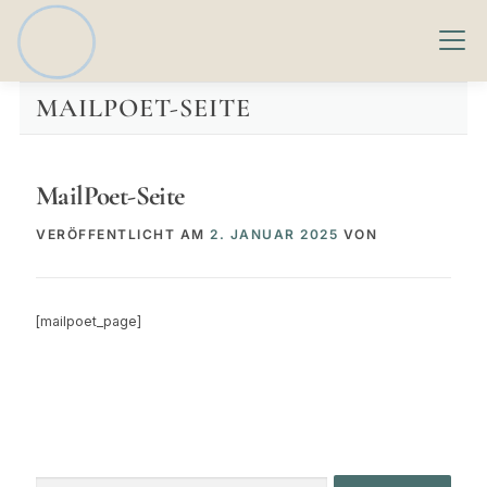
Zum
Inhalt
Menü
springen
MAILPOET-SEITE
START
ANDREAS BERNECK
KONTAKT
MailPoet-Seite
BLOG / DENKRAUM
PROJEKT
VERÖFFENTLICHT AM
2. JANUAR 2025
VON
D:COURSE – LERNPLATTFORM
[mailpoet_page]
Suchen